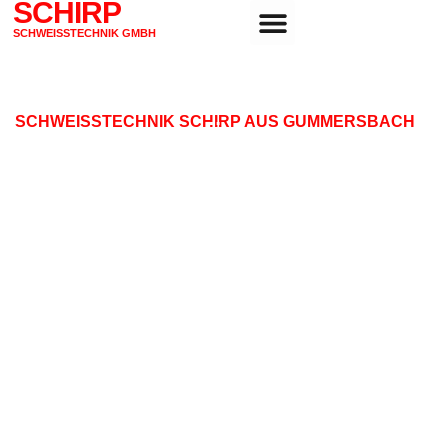
SCHIRP
SCHWEISSTECHNIK GMBH
SCHWEISSTECHNIK SCHIRP AUS GUMMERSBACH
PRÄZISION FÜR JEDE NAHT
– SCHWEISSTECHNIK, DIE Ü
BERZEUGT